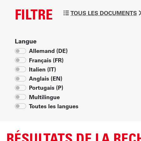
t
FILTRE
e
TOUS LES DOCUMENTS
n
u
p
Langue
r
Allemand (DE)
i
Français (FR)
n
Italien (IT)
c
i
Anglais (EN)
p
Portugais (P)
a
Multilingue
l
Toutes les langues
RÉSULTATS DE LA RE